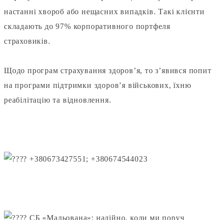
настанні хвороб або нещасних випадків. Такі клієнти
складають до 97% корпоративного портфеля
страховиків.
⠀
Щодо програм страхування здоров’я, то з’явився попит
на програми підтримки здоров’я військових, їхню
реабілітацію та відновлення.
⠀
+380673427551; +380674544023
⠀
СБ «Мальована»: надійно, коли ми поруч